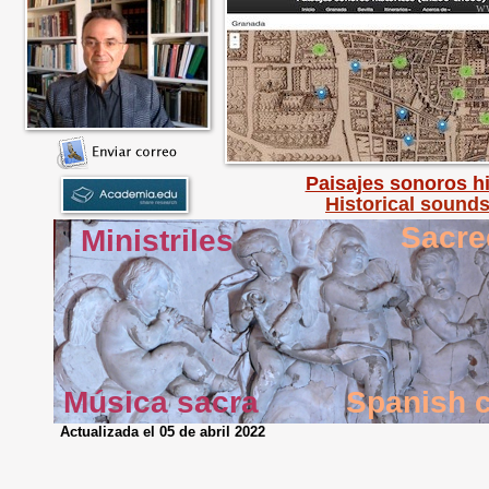
ww
Paisajes sonoros hi
Historical sound
Sacre
Ministriles
Música sacra
Spanish 
Actualizada el 05 de abril 2022